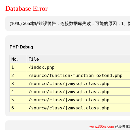
Database Error
(1040) 365建站错误警告：连接数据库失败，可能的原因：1、数
PHP Debug
No.
File
1
/index.php
2
/source/function/function_extend.php
3
/source/class/jzmysql.class.php
4
/source/class/jzmysql.class.php
5
/source/class/jzmysql.class.php
6
/source/class/jzmysql.class.php
www.365jz.com
已经将此