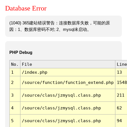
Database Error
(1040) 365建站错误警告：连接数据库失败，可能的原
因：1、数据库密码不对; 2、mysql未启动。
PHP Debug
No.
File
Line
1
/index.php
13
2
/source/function/function_extend.php
1548
3
/source/class/jzmysql.class.php
211
4
/source/class/jzmysql.class.php
62
5
/source/class/jzmysql.class.php
94