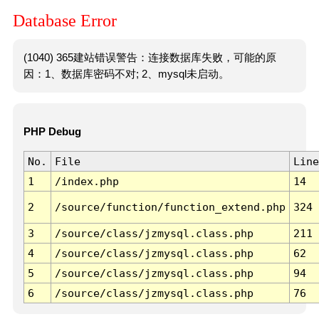
Database Error
(1040) 365建站错误警告：连接数据库失败，可能的原
因：1、数据库密码不对; 2、mysql未启动。
PHP Debug
No.
File
Line
1
/index.php
14
2
/source/function/function_extend.php
324
3
/source/class/jzmysql.class.php
211
4
/source/class/jzmysql.class.php
62
5
/source/class/jzmysql.class.php
94
6
/source/class/jzmysql.class.php
76