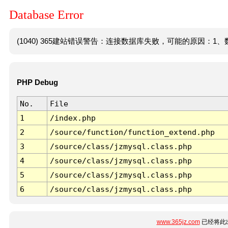
Database Error
(1040) 365建站错误警告：连接数据库失败，可能的原因：1、数
PHP Debug
No.
File
1
/index.php
2
/source/function/function_extend.php
3
/source/class/jzmysql.class.php
4
/source/class/jzmysql.class.php
5
/source/class/jzmysql.class.php
6
/source/class/jzmysql.class.php
www.365jz.com
已经将此