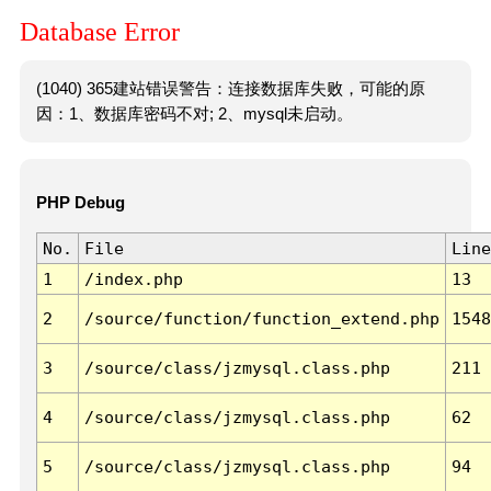
Database Error
(1040) 365建站错误警告：连接数据库失败，可能的原
因：1、数据库密码不对; 2、mysql未启动。
PHP Debug
No.
File
Line
1
/index.php
13
2
/source/function/function_extend.php
1548
3
/source/class/jzmysql.class.php
211
4
/source/class/jzmysql.class.php
62
5
/source/class/jzmysql.class.php
94