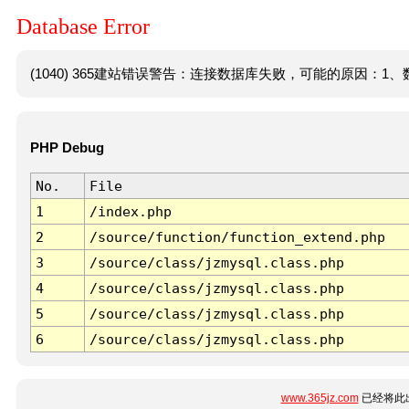
Database Error
(1040) 365建站错误警告：连接数据库失败，可能的原因：1、数
PHP Debug
No.
File
1
/index.php
2
/source/function/function_extend.php
3
/source/class/jzmysql.class.php
4
/source/class/jzmysql.class.php
5
/source/class/jzmysql.class.php
6
/source/class/jzmysql.class.php
www.365jz.com
已经将此