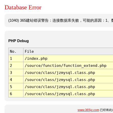
Database Error
(1040) 365建站错误警告：连接数据库失败，可能的原因：1、数
PHP Debug
No.
File
1
/index.php
2
/source/function/function_extend.php
3
/source/class/jzmysql.class.php
4
/source/class/jzmysql.class.php
5
/source/class/jzmysql.class.php
6
/source/class/jzmysql.class.php
www.365jz.com
已经将此