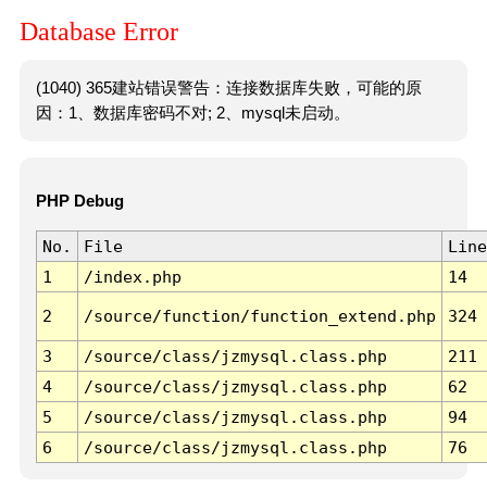
Database Error
(1040) 365建站错误警告：连接数据库失败，可能的原
因：1、数据库密码不对; 2、mysql未启动。
PHP Debug
No.
File
Line
1
/index.php
14
2
/source/function/function_extend.php
324
3
/source/class/jzmysql.class.php
211
4
/source/class/jzmysql.class.php
62
5
/source/class/jzmysql.class.php
94
6
/source/class/jzmysql.class.php
76