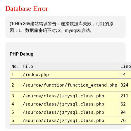
Database Error
(1040) 365建站错误警告：连接数据库失败，可能的原
因：1、数据库密码不对; 2、mysql未启动。
PHP Debug
No.
File
Line
1
/index.php
14
2
/source/function/function_extend.php
324
3
/source/class/jzmysql.class.php
211
4
/source/class/jzmysql.class.php
62
5
/source/class/jzmysql.class.php
94
6
/source/class/jzmysql.class.php
76