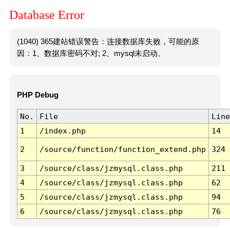
Database Error
(1040) 365建站错误警告：连接数据库失败，可能的原
因：1、数据库密码不对; 2、mysql未启动。
PHP Debug
No.
File
Line
1
/index.php
14
2
/source/function/function_extend.php
324
3
/source/class/jzmysql.class.php
211
4
/source/class/jzmysql.class.php
62
5
/source/class/jzmysql.class.php
94
6
/source/class/jzmysql.class.php
76