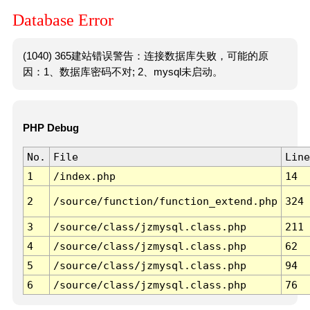
Database Error
(1040) 365建站错误警告：连接数据库失败，可能的原
因：1、数据库密码不对; 2、mysql未启动。
PHP Debug
No.
File
Line
1
/index.php
14
2
/source/function/function_extend.php
324
3
/source/class/jzmysql.class.php
211
4
/source/class/jzmysql.class.php
62
5
/source/class/jzmysql.class.php
94
6
/source/class/jzmysql.class.php
76