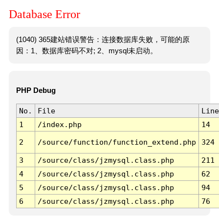
Database Error
(1040) 365建站错误警告：连接数据库失败，可能的原
因：1、数据库密码不对; 2、mysql未启动。
PHP Debug
No.
File
Line
1
/index.php
14
2
/source/function/function_extend.php
324
3
/source/class/jzmysql.class.php
211
4
/source/class/jzmysql.class.php
62
5
/source/class/jzmysql.class.php
94
6
/source/class/jzmysql.class.php
76