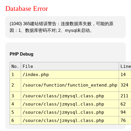
Database Error
(1040) 365建站错误警告：连接数据库失败，可能的原
因：1、数据库密码不对; 2、mysql未启动。
PHP Debug
No.
File
Line
1
/index.php
14
2
/source/function/function_extend.php
324
3
/source/class/jzmysql.class.php
211
4
/source/class/jzmysql.class.php
62
5
/source/class/jzmysql.class.php
94
6
/source/class/jzmysql.class.php
76