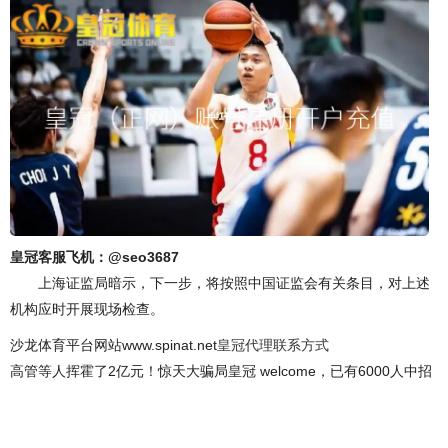
皇冠客服飞机：@seo3687
上海证监局暗示，下一步，将按照中国证监会有关条目，对上述
机构应时开展现场检查。
沙龙体育平台网站www.spinat.net
皇冠代理联系方式
高管等人挥霍了2亿元！惊天大骗局皇冠 welcome，已有6000人中招