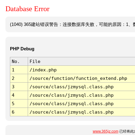
Database Error
(1040) 365建站错误警告：连接数据库失败，可能的原因：1、数
PHP Debug
No.
File
1
/index.php
2
/source/function/function_extend.php
3
/source/class/jzmysql.class.php
4
/source/class/jzmysql.class.php
5
/source/class/jzmysql.class.php
6
/source/class/jzmysql.class.php
www.365jz.com
已经将此