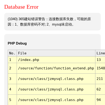
Database Error
(1040) 365建站错误警告：连接数据库失败，可能的原
因：1、数据库密码不对; 2、mysql未启动。
PHP Debug
No.
File
Line
1
/index.php
13
2
/source/function/function_extend.php
1548
3
/source/class/jzmysql.class.php
211
4
/source/class/jzmysql.class.php
62
5
/source/class/jzmysql.class.php
94