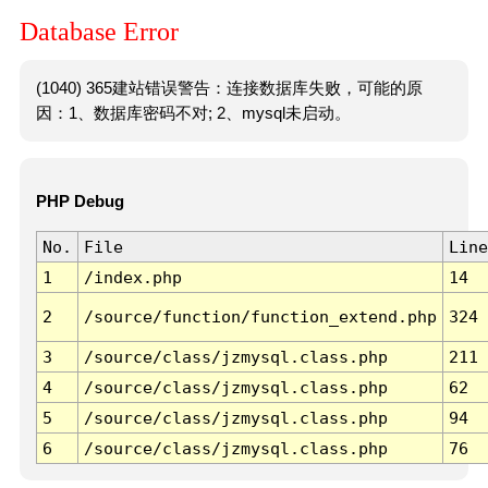
Database Error
(1040) 365建站错误警告：连接数据库失败，可能的原
因：1、数据库密码不对; 2、mysql未启动。
PHP Debug
No.
File
Line
1
/index.php
14
2
/source/function/function_extend.php
324
3
/source/class/jzmysql.class.php
211
4
/source/class/jzmysql.class.php
62
5
/source/class/jzmysql.class.php
94
6
/source/class/jzmysql.class.php
76