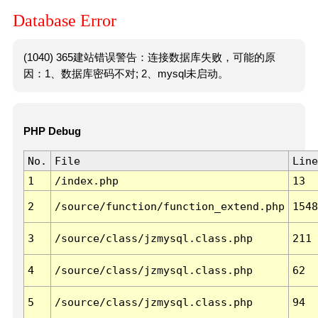
Database Error
(1040) 365建站错误警告：连接数据库失败，可能的原
因：1、数据库密码不对; 2、mysql未启动。
PHP Debug
No.
File
Line
1
/index.php
13
2
/source/function/function_extend.php
1548
3
/source/class/jzmysql.class.php
211
4
/source/class/jzmysql.class.php
62
5
/source/class/jzmysql.class.php
94