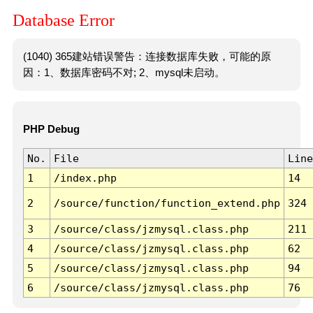
Database Error
(1040) 365建站错误警告：连接数据库失败，可能的原
因：1、数据库密码不对; 2、mysql未启动。
PHP Debug
No.
File
Line
1
/index.php
14
2
/source/function/function_extend.php
324
3
/source/class/jzmysql.class.php
211
4
/source/class/jzmysql.class.php
62
5
/source/class/jzmysql.class.php
94
6
/source/class/jzmysql.class.php
76