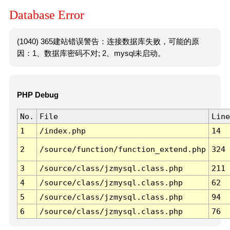
Database Error
(1040) 365建站错误警告：连接数据库失败，可能的原
因：1、数据库密码不对; 2、mysql未启动。
PHP Debug
No.
File
Line
1
/index.php
14
2
/source/function/function_extend.php
324
3
/source/class/jzmysql.class.php
211
4
/source/class/jzmysql.class.php
62
5
/source/class/jzmysql.class.php
94
6
/source/class/jzmysql.class.php
76