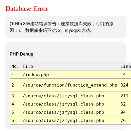
Database Error
(1040) 365建站错误警告：连接数据库失败，可能的原
因：1、数据库密码不对; 2、mysql未启动。
PHP Debug
No.
File
Line
1
/index.php
14
2
/source/function/function_extend.php
324
3
/source/class/jzmysql.class.php
211
4
/source/class/jzmysql.class.php
62
5
/source/class/jzmysql.class.php
94
6
/source/class/jzmysql.class.php
76