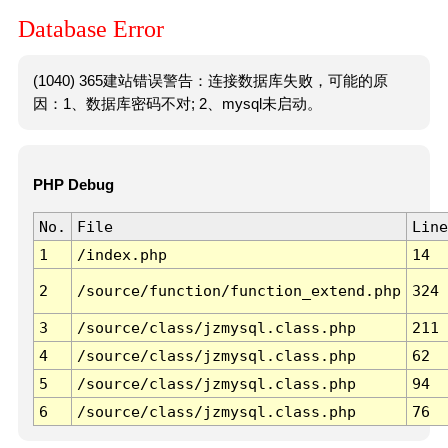
Database Error
(1040) 365建站错误警告：连接数据库失败，可能的原
因：1、数据库密码不对; 2、mysql未启动。
PHP Debug
No.
File
Line
1
/index.php
14
2
/source/function/function_extend.php
324
3
/source/class/jzmysql.class.php
211
4
/source/class/jzmysql.class.php
62
5
/source/class/jzmysql.class.php
94
6
/source/class/jzmysql.class.php
76