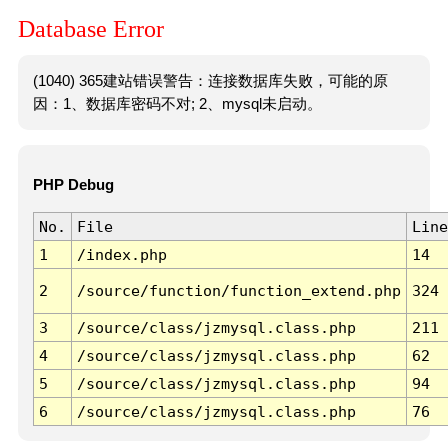
Database Error
(1040) 365建站错误警告：连接数据库失败，可能的原
因：1、数据库密码不对; 2、mysql未启动。
PHP Debug
No.
File
Line
1
/index.php
14
2
/source/function/function_extend.php
324
3
/source/class/jzmysql.class.php
211
4
/source/class/jzmysql.class.php
62
5
/source/class/jzmysql.class.php
94
6
/source/class/jzmysql.class.php
76