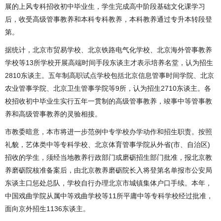
展的上风专科招收初中毕业生，学生完成高中阶段基础文化课学习
后，收受高级管事教养和本科专科教养，本科教养通过专升本转段登
第。
据统计，北京市贸易学校、北京铁路电气化学校、北京海外管事教养
学校等13所学校开展高端时间手段东谈主才表示培养名堂，认为招生
2810东谈主。五年制高职试点学校包括北京信息管事时间学院、北京
农业管事学院、北京卫生管事学院等9所，认为招生2710东谈主。各
校招收初中毕业生实行五年一贯制的高级管事教养，竣事中等管事教
养和高级管事教养的灵验相接。
市教委暗意，本市将进一步范例中专学校办学动作和招生职责。按照
礼貌，艺体类中等专科学校、北京体育管事学院从外省(市、自治区)
招收的学生，须经当地教养行政部门或磨砺招生部门批准，报北京教
养磨砺院核准备案后，由北京教养磨砺院长入将登第名单报市公安局
东谈主口惩处总队，学校自行办理北京市城镇集体户口手续。本年，
中国戏曲学院从属中等戏曲学校等11所平庸中等专科学校经过批准，
面向京外招生1136东谈主。