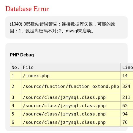
Database Error
(1040) 365建站错误警告：连接数据库失败，可能的原
因：1、数据库密码不对; 2、mysql未启动。
PHP Debug
No.
File
Line
1
/index.php
14
2
/source/function/function_extend.php
324
3
/source/class/jzmysql.class.php
211
4
/source/class/jzmysql.class.php
62
5
/source/class/jzmysql.class.php
94
6
/source/class/jzmysql.class.php
76