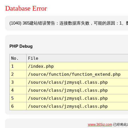
Database Error
(1040) 365建站错误警告：连接数据库失败，可能的原因：1、数
PHP Debug
No.
File
1
/index.php
2
/source/function/function_extend.php
3
/source/class/jzmysql.class.php
4
/source/class/jzmysql.class.php
5
/source/class/jzmysql.class.php
6
/source/class/jzmysql.class.php
www.365jz.com
已经将此