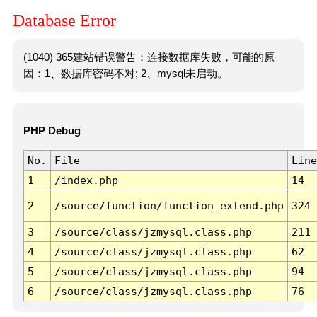
Database Error
(1040) 365建站错误警告：连接数据库失败，可能的原
因：1、数据库密码不对; 2、mysql未启动。
PHP Debug
No.
File
Line
1
/index.php
14
2
/source/function/function_extend.php
324
3
/source/class/jzmysql.class.php
211
4
/source/class/jzmysql.class.php
62
5
/source/class/jzmysql.class.php
94
6
/source/class/jzmysql.class.php
76