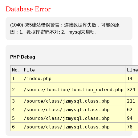
Database Error
(1040) 365建站错误警告：连接数据库失败，可能的原
因：1、数据库密码不对; 2、mysql未启动。
PHP Debug
No.
File
Line
1
/index.php
14
2
/source/function/function_extend.php
324
3
/source/class/jzmysql.class.php
211
4
/source/class/jzmysql.class.php
62
5
/source/class/jzmysql.class.php
94
6
/source/class/jzmysql.class.php
76