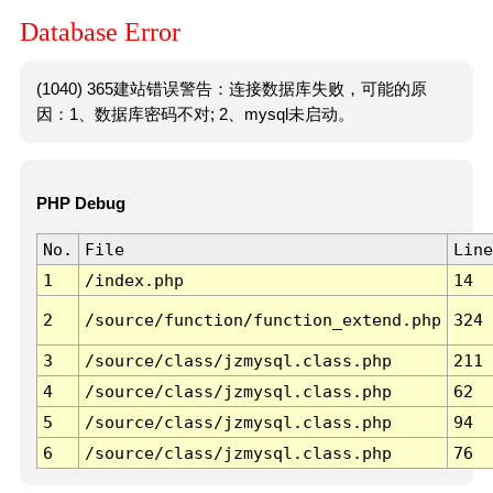
Database Error
(1040) 365建站错误警告：连接数据库失败，可能的原
因：1、数据库密码不对; 2、mysql未启动。
PHP Debug
No.
File
Line
1
/index.php
14
2
/source/function/function_extend.php
324
3
/source/class/jzmysql.class.php
211
4
/source/class/jzmysql.class.php
62
5
/source/class/jzmysql.class.php
94
6
/source/class/jzmysql.class.php
76