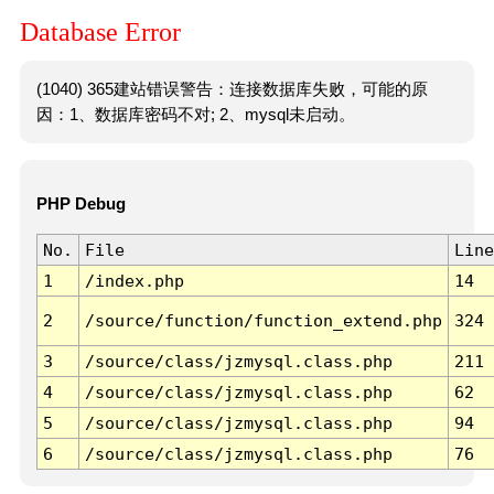
Database Error
(1040) 365建站错误警告：连接数据库失败，可能的原
因：1、数据库密码不对; 2、mysql未启动。
PHP Debug
No.
File
Line
1
/index.php
14
2
/source/function/function_extend.php
324
3
/source/class/jzmysql.class.php
211
4
/source/class/jzmysql.class.php
62
5
/source/class/jzmysql.class.php
94
6
/source/class/jzmysql.class.php
76