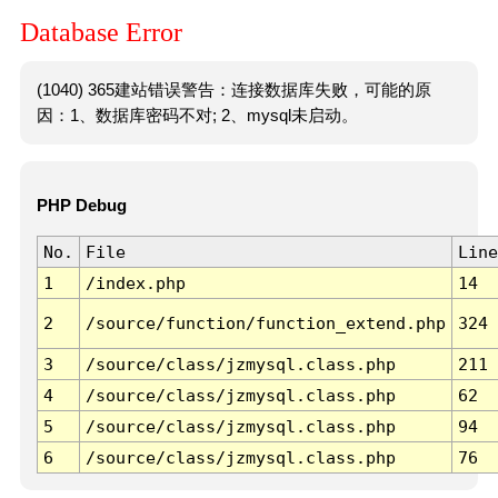
Database Error
(1040) 365建站错误警告：连接数据库失败，可能的原
因：1、数据库密码不对; 2、mysql未启动。
PHP Debug
No.
File
Line
1
/index.php
14
2
/source/function/function_extend.php
324
3
/source/class/jzmysql.class.php
211
4
/source/class/jzmysql.class.php
62
5
/source/class/jzmysql.class.php
94
6
/source/class/jzmysql.class.php
76