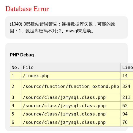
Database Error
(1040) 365建站错误警告：连接数据库失败，可能的原
因：1、数据库密码不对; 2、mysql未启动。
PHP Debug
No.
File
Line
1
/index.php
14
2
/source/function/function_extend.php
324
3
/source/class/jzmysql.class.php
211
4
/source/class/jzmysql.class.php
62
5
/source/class/jzmysql.class.php
94
6
/source/class/jzmysql.class.php
76