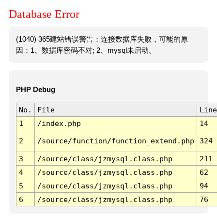
Database Error
(1040) 365建站错误警告：连接数据库失败，可能的原
因：1、数据库密码不对; 2、mysql未启动。
PHP Debug
No.
File
Line
1
/index.php
14
2
/source/function/function_extend.php
324
3
/source/class/jzmysql.class.php
211
4
/source/class/jzmysql.class.php
62
5
/source/class/jzmysql.class.php
94
6
/source/class/jzmysql.class.php
76