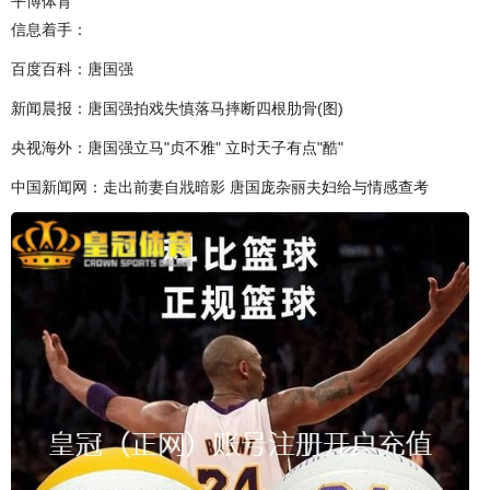
平博体育
信息着手：
百度百科：唐国强
新闻晨报：唐国强拍戏失慎落马摔断四根肋骨(图)
央视海外：唐国强立马"贞不雅" 立时天子有点"酷"
中国新闻网：走出前妻自戕暗影 唐国庞杂丽夫妇给与情感查考