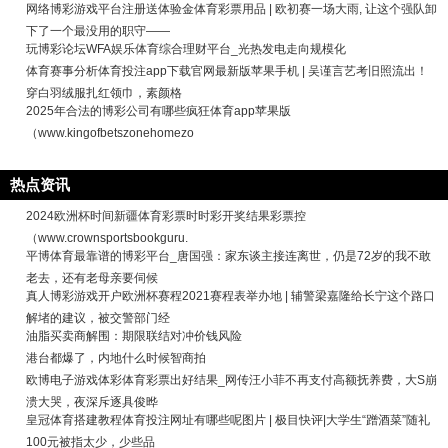
网络博彩游戏平台注册送体验金体育彩票用品 | 欧初赛一场大雨, 让这个强队卸
下了一个最没用的职守——
玩博彩论坛WFA娱乐体育综合理财平台_光热发电走向规模化
体育赛事分析体育投注app下载官网最新版苹果手机 | 吴谨言艺考旧照流出！
穿白羽绒服扎红领巾，素颜格
2025年合法的博彩公司有哪些疯狂体育app苹果版
（www.kingofbetszonehomezo
热点资讯
2024欧洲杯时间新疆体育彩票时时彩开奖结果彩票控
（www.crownsportsbookguru.
平博体育最靠谱的博彩平台_唐国强：家东谈主接连离世，仍是72岁的我不敢
老去，还有老母亲要伺候
真人博彩游戏开户欧洲杯赛程2021赛程表举办地 | 辅警梁嘉隆给长宁这个路口
解堵的建议，被交警部门经
油脂买卖商解围：期限联结对冲价钱风险
港台都爆了，内地什么时候智商拍
欧博电子游戏体彩体育彩票出好结果_网传汪小菲不再支付高额抚养费，大S崩
溃大哭，夜深斥逐具俊晔
皇冠体育搭建教程体育投注网址有哪些呢图片 | 极目快评|大学生“蹭酒菜”随礼
100元被指太少，少些品