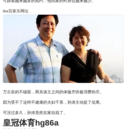
可跟着越来越多的戏约，他回家的时辰也越来越少。
iba百家乐网址
万古辰的不碰面，两东谈主之间的体恤齐快被消费殆尽。
因为受不了这样不健康的夫妇干系，孙涛主动提了仳离。
可没过多久，孙涛竟然在家自戕了。
皇冠体育hg86a