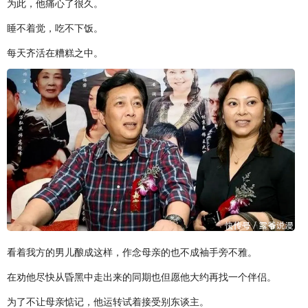
为此，他痛心了很久。
睡不着觉，吃不下饭。
每天齐活在糟糕之中。
看着我方的男儿酿成这样，作念母亲的也不成袖手旁不雅。
在劝他尽快从昏黑中走出来的同期也但愿他大约再找一个伴侣。
为了不让母亲惦记，他运转试着接受别东谈主。