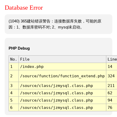
Database Error
(1040) 365建站错误警告：连接数据库失败，可能的原
因：1、数据库密码不对; 2、mysql未启动。
PHP Debug
No.
File
Line
1
/index.php
14
2
/source/function/function_extend.php
324
3
/source/class/jzmysql.class.php
211
4
/source/class/jzmysql.class.php
62
5
/source/class/jzmysql.class.php
94
6
/source/class/jzmysql.class.php
76