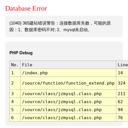
Database Error
(1040) 365建站错误警告：连接数据库失败，可能的原
因：1、数据库密码不对; 2、mysql未启动。
PHP Debug
No.
File
Line
1
/index.php
14
2
/source/function/function_extend.php
324
3
/source/class/jzmysql.class.php
211
4
/source/class/jzmysql.class.php
62
5
/source/class/jzmysql.class.php
94
6
/source/class/jzmysql.class.php
76