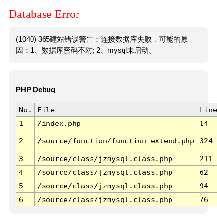
Database Error
(1040) 365建站错误警告：连接数据库失败，可能的原
因：1、数据库密码不对; 2、mysql未启动。
PHP Debug
No.
File
Line
1
/index.php
14
2
/source/function/function_extend.php
324
3
/source/class/jzmysql.class.php
211
4
/source/class/jzmysql.class.php
62
5
/source/class/jzmysql.class.php
94
6
/source/class/jzmysql.class.php
76