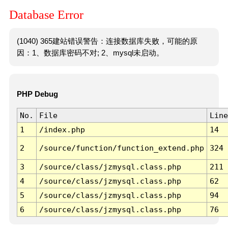
Database Error
(1040) 365建站错误警告：连接数据库失败，可能的原
因：1、数据库密码不对; 2、mysql未启动。
PHP Debug
No.
File
Line
1
/index.php
14
2
/source/function/function_extend.php
324
3
/source/class/jzmysql.class.php
211
4
/source/class/jzmysql.class.php
62
5
/source/class/jzmysql.class.php
94
6
/source/class/jzmysql.class.php
76