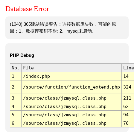
Database Error
(1040) 365建站错误警告：连接数据库失败，可能的原
因：1、数据库密码不对; 2、mysql未启动。
PHP Debug
No.
File
Line
1
/index.php
14
2
/source/function/function_extend.php
324
3
/source/class/jzmysql.class.php
211
4
/source/class/jzmysql.class.php
62
5
/source/class/jzmysql.class.php
94
6
/source/class/jzmysql.class.php
76