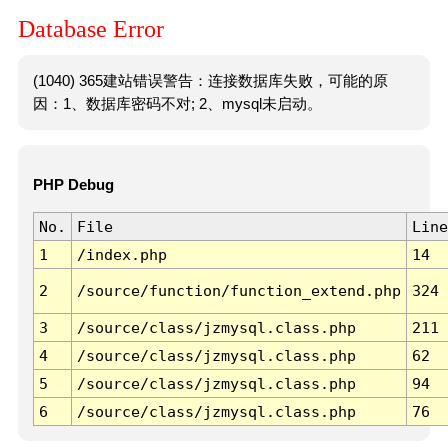
Database Error
(1040) 365建站错误警告：连接数据库失败，可能的原
因：1、数据库密码不对; 2、mysql未启动。
PHP Debug
No.
File
Line
1
/index.php
14
2
/source/function/function_extend.php
324
3
/source/class/jzmysql.class.php
211
4
/source/class/jzmysql.class.php
62
5
/source/class/jzmysql.class.php
94
6
/source/class/jzmysql.class.php
76