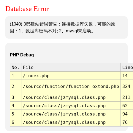
Database Error
(1040) 365建站错误警告：连接数据库失败，可能的原
因：1、数据库密码不对; 2、mysql未启动。
PHP Debug
No.
File
Line
1
/index.php
14
2
/source/function/function_extend.php
324
3
/source/class/jzmysql.class.php
211
4
/source/class/jzmysql.class.php
62
5
/source/class/jzmysql.class.php
94
6
/source/class/jzmysql.class.php
76