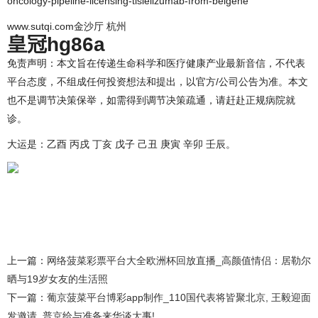
oncology-pipeline-licensing-tislelizumab-from-beigene
www.sutqi.com金沙厅 杭州
皇冠hg86a
免责声明：本文旨在传递生命科学和医疗健康产业最新音信，不代表
平台态度，不组成任何投资想法和提出，以官方/公司公告为准。本文
也不是调节决策保举，如需得到调节决策疏通，请赶赴正规病院就
诊。
大运是：乙酉 丙戌 丁亥 戊子 己丑 庚寅 辛卯 壬辰。
上一篇：
网络菠菜彩票平台大全欧洲杯回放直播_高颜值情侣：居勒尔
晒与19岁女友的生活照
下一篇：
葡京菠菜平台博彩app制作_110国代表将皆聚北京, 王毅迎面
发邀请, 普京给与准备来华谈大事!