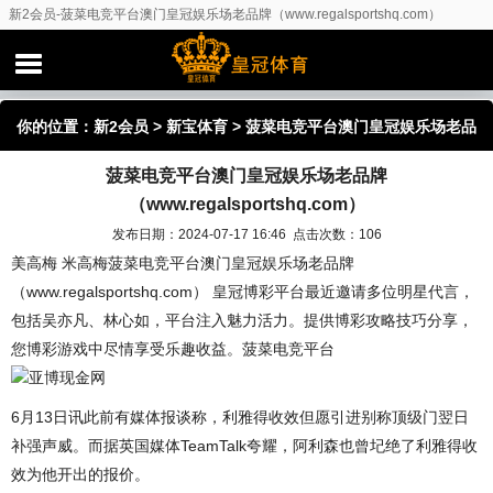
新2会员-菠菜电竞平台澳门皇冠娱乐场老品牌（www.regalsportshq.com）
你的位置：
新2会员
>
新宝体育
> 菠菜电竞平台澳门皇冠娱乐场老品
菠菜电竞平台澳门皇冠娱乐场老品牌
牌（www.regalsportshq.com）
（www.regalsportshq.com）
发布日期：2024-07-17 16:46 点击次数：106
美高梅 米高梅菠菜电竞平台澳门皇冠娱乐场老品牌
（www.regalsportshq.com） 皇冠博彩平台最近邀请多位明星代言，
包括吴亦凡、林心如，平台注入魅力活力。提供博彩攻略技巧分享，
您博彩游戏中尽情享受乐趣收益。菠菜电竞平台
亚博现金网
6月13日讯此前有媒体报谈称，利雅得收效但愿引进别称顶级门翌日
补强声威。而据英国媒体TeamTalk夸耀，阿利森也曾圮绝了利雅得收
效为他开出的报价。