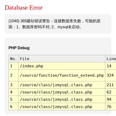
Database Error
(1040) 365建站错误警告：连接数据库失败，可能的原
因：1、数据库密码不对; 2、mysql未启动。
PHP Debug
No.
File
Line
1
/index.php
14
2
/source/function/function_extend.php
324
3
/source/class/jzmysql.class.php
211
4
/source/class/jzmysql.class.php
62
5
/source/class/jzmysql.class.php
94
6
/source/class/jzmysql.class.php
76