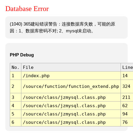
Database Error
(1040) 365建站错误警告：连接数据库失败，可能的原
因：1、数据库密码不对; 2、mysql未启动。
PHP Debug
No.
File
Line
1
/index.php
14
2
/source/function/function_extend.php
324
3
/source/class/jzmysql.class.php
211
4
/source/class/jzmysql.class.php
62
5
/source/class/jzmysql.class.php
94
6
/source/class/jzmysql.class.php
76