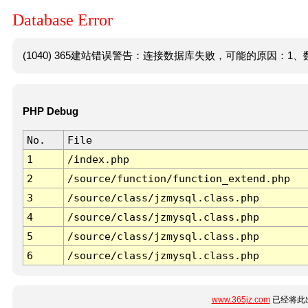
Database Error
(1040) 365建站错误警告：连接数据库失败，可能的原因：1、数
PHP Debug
No.
File
1
/index.php
2
/source/function/function_extend.php
3
/source/class/jzmysql.class.php
4
/source/class/jzmysql.class.php
5
/source/class/jzmysql.class.php
6
/source/class/jzmysql.class.php
www.365jz.com
已经将此