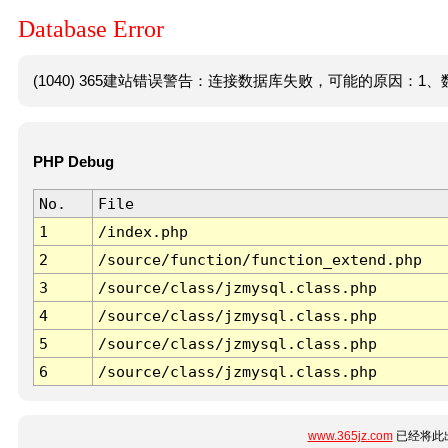
Database Error
(1040) 365建站错误警告：连接数据库失败，可能的原因：1、数
PHP Debug
No.
File
1
/index.php
2
/source/function/function_extend.php
3
/source/class/jzmysql.class.php
4
/source/class/jzmysql.class.php
5
/source/class/jzmysql.class.php
6
/source/class/jzmysql.class.php
www.365jz.com
已经将此