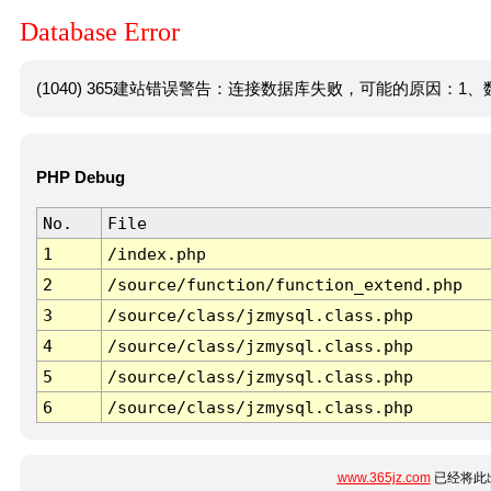
Database Error
(1040) 365建站错误警告：连接数据库失败，可能的原因：1、数
PHP Debug
No.
File
1
/index.php
2
/source/function/function_extend.php
3
/source/class/jzmysql.class.php
4
/source/class/jzmysql.class.php
5
/source/class/jzmysql.class.php
6
/source/class/jzmysql.class.php
www.365jz.com
已经将此