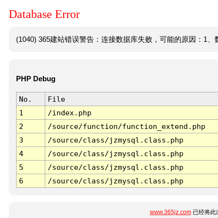
Database Error
(1040) 365建站错误警告：连接数据库失败，可能的原因：1、数
PHP Debug
No.
File
1
/index.php
2
/source/function/function_extend.php
3
/source/class/jzmysql.class.php
4
/source/class/jzmysql.class.php
5
/source/class/jzmysql.class.php
6
/source/class/jzmysql.class.php
www.365jz.com
已经将此