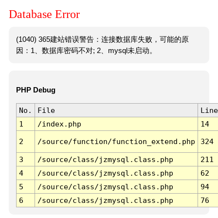
Database Error
(1040) 365建站错误警告：连接数据库失败，可能的原
因：1、数据库密码不对; 2、mysql未启动。
PHP Debug
No.
File
Line
1
/index.php
14
2
/source/function/function_extend.php
324
3
/source/class/jzmysql.class.php
211
4
/source/class/jzmysql.class.php
62
5
/source/class/jzmysql.class.php
94
6
/source/class/jzmysql.class.php
76